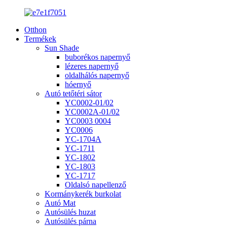
Otthon
Termékek
Sun Shade
buborékos napernyő
lézeres napernyő
oldalhálós napernyő
hóernyő
Autó tetőtéri sátor
YC0002-01/02
YC0002A-01/02
YC0003 0004
YC0006
YC-1704A
YC-1711
YC-1802
YC-1803
YC-1717
Oldalsó napellenző
Kormánykerék burkolat
Autó Mat
Autósülés huzat
Autósülés párna