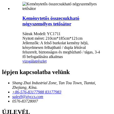
Keménytetős összecsukható
négyszemélyes tetősátor
Sátrak Modell: YC1711
Nyitott méret: 210cm*185cm*121cm
Jellemzők: A felső burkolat kemény héjú,
kényelmesen felhajtható / dupla létrával
felszerelt, biztonságos és megbízható / tágas, 3-4
fő befogadására alkalmas
vizsgálat
részlet
lépjen kapcsolatba velünk
Shang Zhai Industrial Zone, Tan Tou Town, Tiantai,
Zhejiang, Kína.
+86-576-83177988 83177983
sales9@zjyccs.com
0576-83728007
ÚJLEVÉL