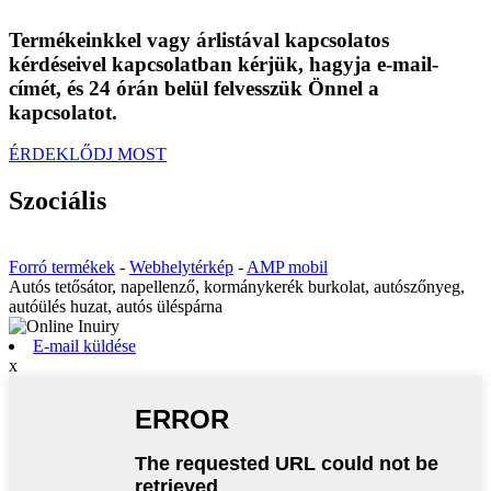
Termékeinkkel vagy árlistával kapcsolatos
kérdéseivel kapcsolatban kérjük, hagyja e-mail-
címét, és 24 órán belül felvesszük Önnel a
kapcsolatot.
ÉRDEKLŐDJ MOST
Szociális
Forró termékek
-
Webhelytérkép
-
AMP mobil
Autós tetősátor, napellenző, kormánykerék burkolat, autószőnyeg,
autóülés huzat, autós üléspárna
E-mail küldése
x