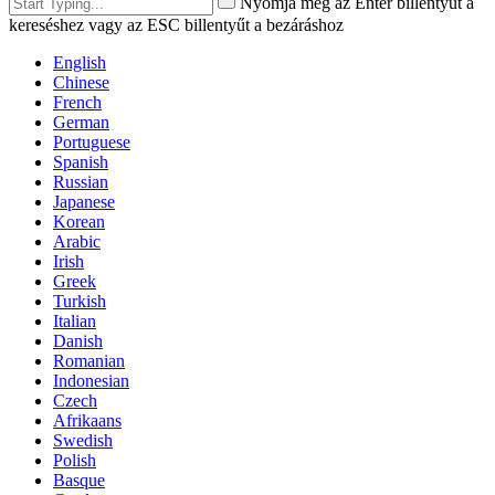
Nyomja meg az Enter billentyűt a
kereséshez vagy az ESC billentyűt a bezáráshoz
English
Chinese
French
German
Portuguese
Spanish
Russian
Japanese
Korean
Arabic
Irish
Greek
Turkish
Italian
Danish
Romanian
Indonesian
Czech
Afrikaans
Swedish
Polish
Basque