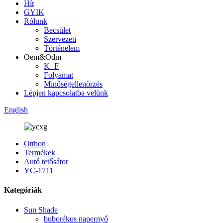
Hír
GYIK
Rólunk
Becsület
Szervezeti
Történelem
Oem&Odm
K+F
Folyamat
Minőségellenőrzés
Lépjen kapcsolatba velünk
English
Otthon
Termékek
Autó tetősátor
YC-1711
Kategóriák
Sun Shade
buborékos napernyő