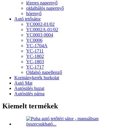
lézeres napernyő
oldalhálós napernyő
hóernyő
Autó tetősátor
YC0002-01/02
YC0002A-01/02
YC0003 0004
YC0006
YC-1704A
YC-1711
YC-1802
YC-1803
YC-1717
Oldalsó napellenző
Kormánykerék burkolat
Autó Mat
Autósülés huzat
Autósülés párna
Kiemelt termékek